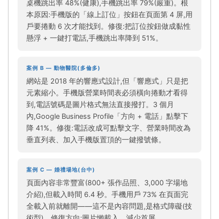
桌機跳出率 48%(健康),手機跳出率 79%(嚴重)。根
本原因:手機版的「線上訂位」按鈕在頁面第 4 屏,用
戶要捲動 6 次才能找到。修復:把訂位按鈕做成黏性
懸浮 + 一鍵打電話,手機跳出率降到 51%。
案例 B — 動物醫院(多倫多)
網站是 2018 年的響應式設計,但「響應式」只是把
元素縮小。手機版營業時間表必須橫向捲動才看得
到,電話號碼是圖片格式無法直接撥打。3 個月
內,Google Business Profile「方向 + 電話」點擊下
降 41%。修復:電話改成可點擊文字、營業時間改為
垂直列表、加入手機版置頂的一鍵撥號條。
案例 C — 婚禮場地(台中)
頁面內容非常豐富(800+ 張作品照、3,000 字場地
介紹),但載入時間 6.4 秒。手機用戶 73% 在頁面完
全載入前就離開——這不是內容問題,是格式障礙(技
術型)。修復方向:圖片懶載入、減少首屏