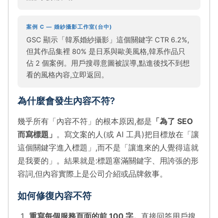
案例 C — 婚紗攝影工作室(台中)
GSC 顯示「韓系婚紗攝影」這個關鍵字 CTR 6.2%,
但其作品集裡 80% 是日系與歐美風格,韓系作品只
佔 2 個案例。用戶搜尋意圖被誤導,點進後找不到想
看的風格內容,立即返回。
為什麼會發生內容不符?
幾乎所有「內容不符」的根本原因,都是
「為了 SEO
而寫標題」
。寫文案的人(或 AI 工具)把目標放在「讓
這個關鍵字進入標題」,而不是「讓進來的人覺得這就
是我要的」。結果就是:標題塞滿關鍵字、用誇張的形
容詞,但內容實際上是公司介紹或品牌敘事。
如何修復內容不符
重寫每個服務頁面的前 100 字。
直接回答用戶搜