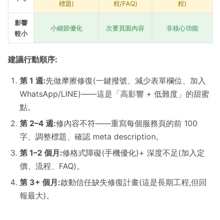
標題)
程/FAQ)
程)
影響
小細節優化
次要頁面內容
非核心功能
較小
建議行動順序:
第 1 週:
先做摩擦修復(一鍵撥號、減少表單欄位、加入
WhatsApp/LINE)——這是「高影響 + 低難度」的甜蜜
點。
第 2–4 週:
修內容不符——重寫每個服務頁的前 100
字、調整標題、確認 meta description。
第 1–2 個月:
修格式障礙(手機優化)+ 深度不足(加入定
價、流程、FAQ)。
第 3+ 個月:
啟動信任缺失修復計畫(這是長期工程,但回
報最大)。