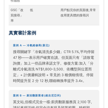
作階段
GSC「改
低
用戶點完你的頁面後,常常
寫搜尋」
改用更具體的搜尋詞
率
真實審計案例
案例 A — 冷氣維修商(新北)
搜尋關鍵字「冷氣清洗多少錢」CTR 5.1%,平均停留
47 秒——表示用戶確實在讀。但頁面只有「請致電
詢價」加上一些品牌承諾文字。修復方案:加入「分
離式冷氣清洗 NT$1,800–3,500、依機型與位置而
定」+ 計價邏輯說明 + 常見的 3 種價格情境。停留
時間提升至 2 分 12 秒,聯絡轉換率提升 3.4x。
案例 B — 廚浴翻新業者(維吉尼亞州)
英文站,但模式完全一樣:廚房翻新服務頁 2,100 字,
讀起來很詳細,但完全沒有提及預算範圍、時程預