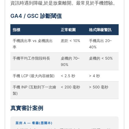
資訊時遇到障礙,於是放棄離開。最常見於手機體驗。
GA4 / GSC 診斷閾值
指標
正常範圍
格式障礙警訊
手機跳出率 vs 桌機跳出
差距 < 10%
手機高出 20–
率
40%
手機平均工作階段時長
桌機的 70–
桌機的 < 50%
90%
手機 LCP (最大內容繪製)
< 2.5 秒
> 4 秒
手機 INP (互動到下一次繪
< 200 毫秒
> 500 毫秒
製)
真實審計案例
案例 A — 餐廳(墨爾本)