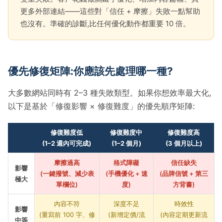
更多外部連結——這些對「信任 + 摩擦」失敗一點幫助
也沒有。準確的診斷,比任何優化動作都重要 10 倍。
優先修復矩陣:你應該先處理哪一種?
大多數網站同時有 2–3 種失敗類型。如果你想效率最大化,
以下是基於「修復影響 × 修復難度」的優先順序矩陣:
修復難度低
修復難度中
修復難度高
(1–2 週內可完成)
(1–2 個月)
(3 個月以上)
摩擦過高
格式障礙
信任缺失
影響
(一鍵撥號、減少表
(手機優化 + 速
(品牌信號 + 第三
極大
單欄位)
度)
方背書)
內容不符
深度不足
時效性
影響
(重寫前 100 字、修
(新增定價/流
(內容定期更新流
中等