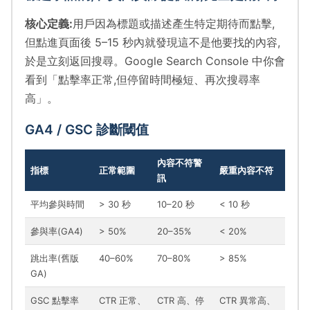
核心定義:
用戶因為標題或描述產生特定期待而點擊,
但點進頁面後 5–15 秒內就發現這不是他要找的內容,
於是立刻返回搜尋。Google Search Console 中你會
看到「點擊率正常,但停留時間極短、再次搜尋率
高」。
GA4 / GSC 診斷閾值
內容不符警
指標
正常範圍
嚴重內容不符
訊
平均參與時間
> 30 秒
10–20 秒
< 10 秒
參與率(GA4)
> 50%
20–35%
< 20%
跳出率(舊版
40–60%
70–80%
> 85%
GA)
GSC 點擊率
CTR 正常、
CTR 高、停
CTR 異常高、