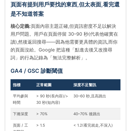
頁面有提到用戶要找的東西,但太表面,看完還
是不知道答案
核心定義:
頁面內容主題正確,但資訊密度不足以解決
用戶問題。用戶在頁面停留 30–90 秒(代表他確實在
讀),然後返回搜尋——因為他需要更具體的資訊,而你
的頁面沒給。Google 把這種「點進去後又改搜尋
詞」的行為記錄為「無法完整解析」。
GA4 / GSC 診斷閾值
指標
正常範圍
深度不足警訊
平均參與
> 90 秒(長內容)/>
30–60 秒,且高跳出
時間
30 秒(短內容)
下捲深度
> 70%
40–70% 後跳出
頁面 / 工
> 1.5
< 1.2(看完就走,不深入)