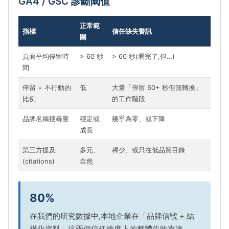
GA4 / GSC 診斷閾值
正常範
指標
信任缺失警訊
圍
頁面平均停留時
> 60 秒
> 60 秒(看完了,但…)
間
停留 + 不行動的
低
大量「停留 60+ 秒但無轉換」
比例
的工作階段
品牌名稱搜尋量
穩定或
幾乎為零、或下降
成長
第三方提及
多元、
稀少、或只在低品質目錄
(citations)
自然
80%
在我們的研究數據中,本地企業在「品牌信號 + 結
構化資料」這兩個信任維度上的整體失敗率達