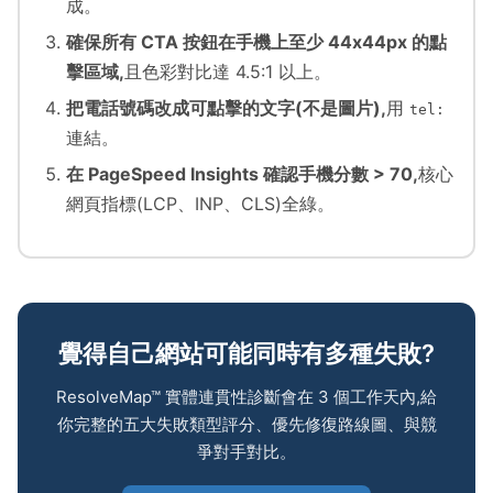
成。
確保所有 CTA 按鈕在手機上至少 44x44px 的點
擊區域,
且色彩對比達 4.5:1 以上。
把電話號碼改成可點擊的文字(不是圖片),
用
tel:
連結。
在 PageSpeed Insights 確認手機分數 > 70,
核心
網頁指標(LCP、INP、CLS)全綠。
覺得自己網站可能同時有多種失敗?
ResolveMap™ 實體連貫性診斷會在 3 個工作天內,給
你完整的五大失敗類型評分、優先修復路線圖、與競
爭對手對比。