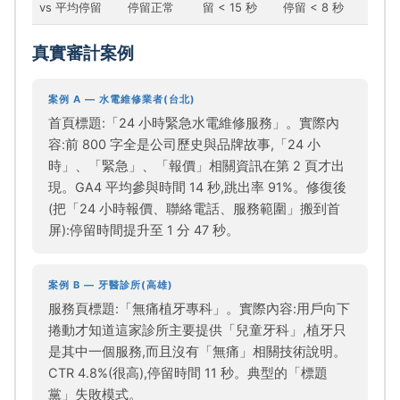
vs 平均停留
停留正常
留 < 15 秒
停留 < 8 秒
真實審計案例
案例 A — 水電維修業者(台北)
首頁標題:「24 小時緊急水電維修服務」。實際內
容:前 800 字全是公司歷史與品牌故事,「24 小
時」、「緊急」、「報價」相關資訊在第 2 頁才出
現。GA4 平均參與時間 14 秒,跳出率 91%。修復後
(把「24 小時報價、聯絡電話、服務範圍」搬到首
屏):停留時間提升至 1 分 47 秒。
案例 B — 牙醫診所(高雄)
服務頁標題:「無痛植牙專科」。實際內容:用戶向下
捲動才知道這家診所主要提供「兒童牙科」,植牙只
是其中一個服務,而且沒有「無痛」相關技術說明。
CTR 4.8%(很高),停留時間 11 秒。典型的「標題
黨」失敗模式。