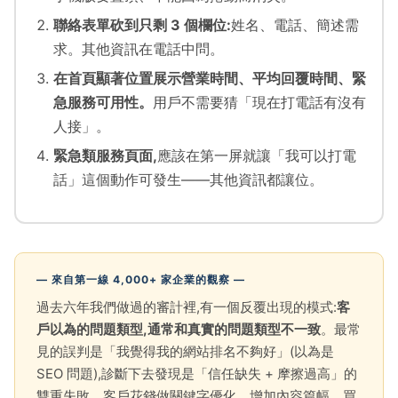
聯絡表單砍到只剩 3 個欄位:
姓名、電話、簡述需
求。其他資訊在電話中問。
在首頁顯著位置展示營業時間、平均回覆時間、緊
急服務可用性。
用戶不需要猜「現在打電話有沒有
人接」。
緊急類服務頁面,
應該在第一屏就讓「我可以打電
話」這個動作可發生——其他資訊都讓位。
— 來自第一線 4,000+ 家企業的觀察 —
過去六年我們做過的審計裡,有一個反覆出現的模式:
客
戶以為的問題類型,通常和真實的問題類型不一致
。最常
見的誤判是「我覺得我的網站排名不夠好」(以為是
SEO 問題),診斷下去發現是「信任缺失 + 摩擦過高」的
雙重失敗。客戶花錢做關鍵字優化、增加內容篇幅、買